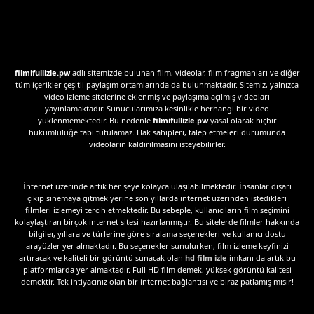
filmifullizle.pw
adlı sitemizde bulunan film, videolar, film fragmanları ve diğer
tüm içerikler çeşitli paylaşım ortamlarında da bulunmaktadır. Sitemiz, yalnızca
video izleme sitelerine eklenmiş ve paylaşıma açılmış videoları
yayınlamaktadır. Sunucularımıza kesinlikle herhangi bir video
yüklenmemektedir. Bu nedenle
filmifullizle.pw
yasal olarak hiçbir
hükümlülüğe tabi tutulamaz. Hak sahipleri, talep etmeleri durumunda
videoların kaldırılmasını isteyebilirler.
İnternet üzerinde artık her şeye kolayca ulaşılabilmektedir. İnsanlar dışarı
çıkıp sinemaya gitmek yerine son yıllarda internet üzerinden istedikleri
filmleri izlemeyi tercih etmektedir. Bu sebeple, kullanıcıların film seçimini
kolaylaştıran birçok internet sitesi hazırlanmıştır. Bu sitelerde filmler hakkında
bilgiler, yıllara ve türlerine göre sıralama seçenekleri ve kullanıcı dostu
arayüzler yer almaktadır. Bu seçenekler sunulurken, film izleme keyfinizi
artıracak ve kaliteli bir görüntü sunacak olan
hd film izle
imkanı da artık bu
platformlarda yer almaktadır. Full HD film demek, yüksek görüntü kalitesi
demektir. Tek ihtiyacınız olan bir internet bağlantısı ve biraz patlamış mısır!