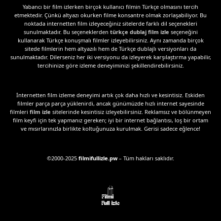
Yabancı bir film izlerken birçok kullanıcı filmin Türkçe olmasını tercih
etmektedir. Çünkü altyazı okurken filme konsantre olmak zorlaşabiliyor. Bu
noktada internetten film izleyeceğiniz sitelerde farklı dil seçenekleri
sunulmaktadır. Bu seçeneklerden
türkçe dublaj film izle
seçeneğini
kullanarak Türkçe konuşmalı filmler izleyebilirsiniz. Aynı zamanda birçok
sitede filmlerin hem altyazılı hem de Türkçe dublajlı versiyonları da
sunulmaktadır. Dilerseniz her iki versiyonu da izleyerek karşılaştırma yapabilir,
tercihinize göre izleme deneyiminizi şekillendirebilirsiniz.
İnternetten film izleme deneyimi artık çok daha hızlı ve kesintisiz. Eskiden
filmler parça parça yüklenirdi, ancak günümüzde hızlı internet sayesinde
filmleri
film izle
sitelerinde kesintisiz izleyebilirsiniz. Reklamsız ve bölünmeyen
film keyfi için tek yapmanız gereken; iyi bir internet bağlantısı, loş bir ortam
ve mısırlarınızla birlikte koltuğunuza kurulmak. Gerisi sadece eğlence!
©2000-2025
filmifullizle.pw
– Tüm hakları saklıdır.