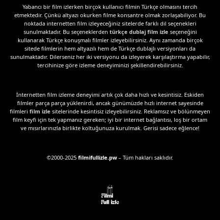
Yabancı bir film izlerken birçok kullanıcı filmin Türkçe olmasını tercih
etmektedir. Çünkü altyazı okurken filme konsantre olmak zorlaşabiliyor. Bu
noktada internetten film izleyeceğiniz sitelerde farklı dil seçenekleri
sunulmaktadır. Bu seçeneklerden
türkçe dublaj film izle
seçeneğini
kullanarak Türkçe konuşmalı filmler izleyebilirsiniz. Aynı zamanda birçok
sitede filmlerin hem altyazılı hem de Türkçe dublajlı versiyonları da
sunulmaktadır. Dilerseniz her iki versiyonu da izleyerek karşılaştırma yapabilir,
tercihinize göre izleme deneyiminizi şekillendirebilirsiniz.
İnternetten film izleme deneyimi artık çok daha hızlı ve kesintisiz. Eskiden
filmler parça parça yüklenirdi, ancak günümüzde hızlı internet sayesinde
filmleri
film izle
sitelerinde kesintisiz izleyebilirsiniz. Reklamsız ve bölünmeyen
film keyfi için tek yapmanız gereken; iyi bir internet bağlantısı, loş bir ortam
ve mısırlarınızla birlikte koltuğunuza kurulmak. Gerisi sadece eğlence!
©2000-2025
filmifullizle.pw
– Tüm hakları saklıdır.