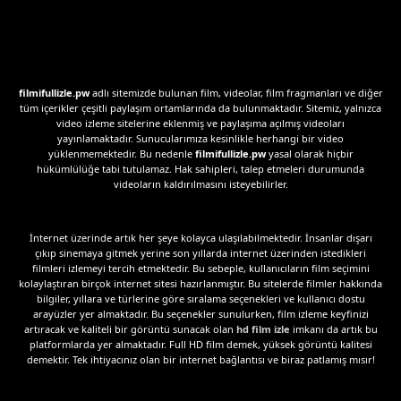
filmifullizle.pw
adlı sitemizde bulunan film, videolar, film fragmanları ve diğer
tüm içerikler çeşitli paylaşım ortamlarında da bulunmaktadır. Sitemiz, yalnızca
video izleme sitelerine eklenmiş ve paylaşıma açılmış videoları
yayınlamaktadır. Sunucularımıza kesinlikle herhangi bir video
yüklenmemektedir. Bu nedenle
filmifullizle.pw
yasal olarak hiçbir
hükümlülüğe tabi tutulamaz. Hak sahipleri, talep etmeleri durumunda
videoların kaldırılmasını isteyebilirler.
İnternet üzerinde artık her şeye kolayca ulaşılabilmektedir. İnsanlar dışarı
çıkıp sinemaya gitmek yerine son yıllarda internet üzerinden istedikleri
filmleri izlemeyi tercih etmektedir. Bu sebeple, kullanıcıların film seçimini
kolaylaştıran birçok internet sitesi hazırlanmıştır. Bu sitelerde filmler hakkında
bilgiler, yıllara ve türlerine göre sıralama seçenekleri ve kullanıcı dostu
arayüzler yer almaktadır. Bu seçenekler sunulurken, film izleme keyfinizi
artıracak ve kaliteli bir görüntü sunacak olan
hd film izle
imkanı da artık bu
platformlarda yer almaktadır. Full HD film demek, yüksek görüntü kalitesi
demektir. Tek ihtiyacınız olan bir internet bağlantısı ve biraz patlamış mısır!