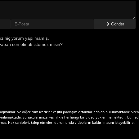
Gönder
z hiç yorum yapılmamış.
 yapan sen olmak istemez misin?
fragmanları ve diğer tüm içerikler çeşitli paylaşım ortamlarında da bulunmaktadır. Sitem
yayınlamaktadır. Sunucularımıza kesinlikle herhangi bir video yüklenmemektedir. Bu ned
az. Hak sahipleri, talep etmeleri durumunda videoların kaldırılmasını isteyebilirler.