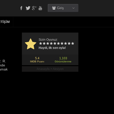
Giriş
ETIŞIM
Sizin Oyunuz:
Haydi, ilk sen oyla!
5.4
1,103
. R.
IMDB Puanı
Görüntülenme
inde
lamak
Anasayfa
>
Aksiyon