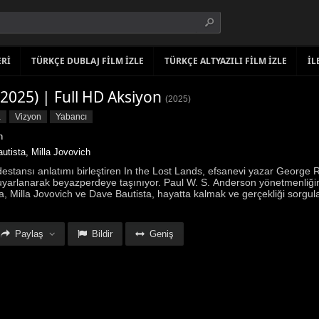
ERI
TÜRKÇE DUBLAJ FILM IZLE
TÜRKÇE ALTYAZILI FILM IZLE
İL
(2025) | Full HD Aksiyon
(
2025
)
a
Vizyon
Yabancı
n
utista
,
Milla Jovovich
destansı anlatımı birleştiren In the Lost Lands, efsanevi yazar George R
 uyarlanarak beyazperdeye taşınıyor. Paul W. S. Anderson yönetmenliğ
a, Milla Jovovich ve Dave Bautista, hayatta kalmak ve gerçekliği sorgu
Paylaş
Bildir
Geniş