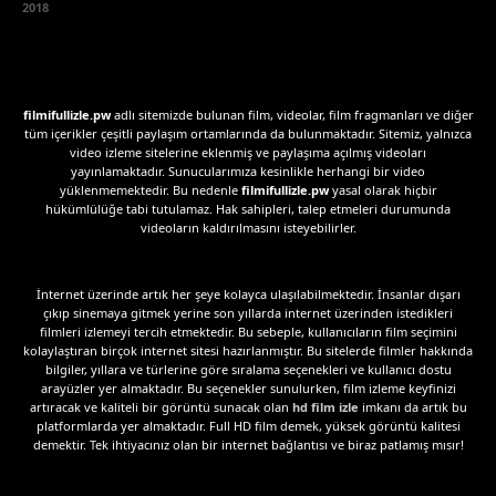
2018
filmifullizle.pw
adlı sitemizde bulunan film, videolar, film fragmanları ve diğer
tüm içerikler çeşitli paylaşım ortamlarında da bulunmaktadır. Sitemiz, yalnızca
video izleme sitelerine eklenmiş ve paylaşıma açılmış videoları
yayınlamaktadır. Sunucularımıza kesinlikle herhangi bir video
yüklenmemektedir. Bu nedenle
filmifullizle.pw
yasal olarak hiçbir
hükümlülüğe tabi tutulamaz. Hak sahipleri, talep etmeleri durumunda
videoların kaldırılmasını isteyebilirler.
İnternet üzerinde artık her şeye kolayca ulaşılabilmektedir. İnsanlar dışarı
çıkıp sinemaya gitmek yerine son yıllarda internet üzerinden istedikleri
filmleri izlemeyi tercih etmektedir. Bu sebeple, kullanıcıların film seçimini
kolaylaştıran birçok internet sitesi hazırlanmıştır. Bu sitelerde filmler hakkında
bilgiler, yıllara ve türlerine göre sıralama seçenekleri ve kullanıcı dostu
arayüzler yer almaktadır. Bu seçenekler sunulurken, film izleme keyfinizi
artıracak ve kaliteli bir görüntü sunacak olan
hd film izle
imkanı da artık bu
platformlarda yer almaktadır. Full HD film demek, yüksek görüntü kalitesi
demektir. Tek ihtiyacınız olan bir internet bağlantısı ve biraz patlamış mısır!