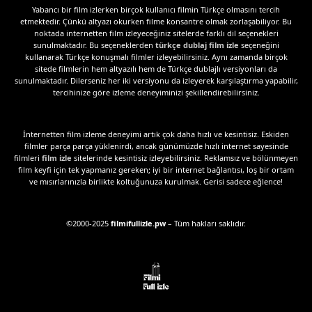
Yabancı bir film izlerken birçok kullanıcı filmin Türkçe olmasını tercih
etmektedir. Çünkü altyazı okurken filme konsantre olmak zorlaşabiliyor. Bu
noktada internetten film izleyeceğiniz sitelerde farklı dil seçenekleri
sunulmaktadır. Bu seçeneklerden
türkçe dublaj film izle
seçeneğini
kullanarak Türkçe konuşmalı filmler izleyebilirsiniz. Aynı zamanda birçok
sitede filmlerin hem altyazılı hem de Türkçe dublajlı versiyonları da
sunulmaktadır. Dilerseniz her iki versiyonu da izleyerek karşılaştırma yapabilir,
tercihinize göre izleme deneyiminizi şekillendirebilirsiniz.
İnternetten film izleme deneyimi artık çok daha hızlı ve kesintisiz. Eskiden
filmler parça parça yüklenirdi, ancak günümüzde hızlı internet sayesinde
filmleri
film izle
sitelerinde kesintisiz izleyebilirsiniz. Reklamsız ve bölünmeyen
film keyfi için tek yapmanız gereken; iyi bir internet bağlantısı, loş bir ortam
ve mısırlarınızla birlikte koltuğunuza kurulmak. Gerisi sadece eğlence!
©2000-2025
filmifullizle.pw
– Tüm hakları saklıdır.