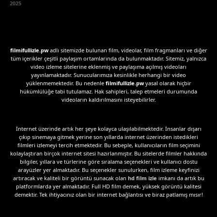
2025
filmifullizle.pw
adlı sitemizde bulunan film, videolar, film fragmanları ve diğer
tüm içerikler çeşitli paylaşım ortamlarında da bulunmaktadır. Sitemiz, yalnızca
video izleme sitelerine eklenmiş ve paylaşıma açılmış videoları
yayınlamaktadır. Sunucularımıza kesinlikle herhangi bir video
yüklenmemektedir. Bu nedenle
filmifullizle.pw
yasal olarak hiçbir
hükümlülüğe tabi tutulamaz. Hak sahipleri, talep etmeleri durumunda
videoların kaldırılmasını isteyebilirler.
İnternet üzerinde artık her şeye kolayca ulaşılabilmektedir. İnsanlar dışarı
çıkıp sinemaya gitmek yerine son yıllarda internet üzerinden istedikleri
filmleri izlemeyi tercih etmektedir. Bu sebeple, kullanıcıların film seçimini
kolaylaştıran birçok internet sitesi hazırlanmıştır. Bu sitelerde filmler hakkında
bilgiler, yıllara ve türlerine göre sıralama seçenekleri ve kullanıcı dostu
arayüzler yer almaktadır. Bu seçenekler sunulurken, film izleme keyfinizi
artıracak ve kaliteli bir görüntü sunacak olan
hd film izle
imkanı da artık bu
platformlarda yer almaktadır. Full HD film demek, yüksek görüntü kalitesi
demektir. Tek ihtiyacınız olan bir internet bağlantısı ve biraz patlamış mısır!