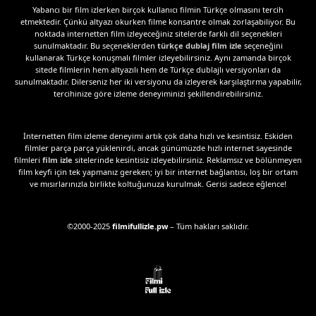
Yabancı bir film izlerken birçok kullanıcı filmin Türkçe olmasını tercih
etmektedir. Çünkü altyazı okurken filme konsantre olmak zorlaşabiliyor. Bu
noktada internetten film izleyeceğiniz sitelerde farklı dil seçenekleri
sunulmaktadır. Bu seçeneklerden
türkçe dublaj film izle
seçeneğini
kullanarak Türkçe konuşmalı filmler izleyebilirsiniz. Aynı zamanda birçok
sitede filmlerin hem altyazılı hem de Türkçe dublajlı versiyonları da
sunulmaktadır. Dilerseniz her iki versiyonu da izleyerek karşılaştırma yapabilir,
tercihinize göre izleme deneyiminizi şekillendirebilirsiniz.
İnternetten film izleme deneyimi artık çok daha hızlı ve kesintisiz. Eskiden
filmler parça parça yüklenirdi, ancak günümüzde hızlı internet sayesinde
filmleri
film izle
sitelerinde kesintisiz izleyebilirsiniz. Reklamsız ve bölünmeyen
film keyfi için tek yapmanız gereken; iyi bir internet bağlantısı, loş bir ortam
ve mısırlarınızla birlikte koltuğunuza kurulmak. Gerisi sadece eğlence!
©2000-2025
filmifullizle.pw
– Tüm hakları saklıdır.