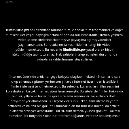
2025
filmifullizle.pw
adlı sitemizde bulunan film, videolar, film fragmanları ve diğer
tüm içerikler çeşitli paylaşım ortamlarında da bulunmaktadır. Sitemiz, yalnızca
video izleme sitelerine eklenmiş ve paylaşıma açılmış videoları
yayınlamaktadır. Sunucularımıza kesinlikle herhangi bir video
yüklenmemektedir. Bu nedenle
filmifullizle.pw
yasal olarak hiçbir
hükümlülüğe tabi tutulamaz. Hak sahipleri, talep etmeleri durumunda
videoların kaldırılmasını isteyebilirler.
İnternet üzerinde artık her şeye kolayca ulaşılabilmektedir. İnsanlar dışarı
çıkıp sinemaya gitmek yerine son yıllarda internet üzerinden istedikleri
filmleri izlemeyi tercih etmektedir. Bu sebeple, kullanıcıların film seçimini
kolaylaştıran birçok internet sitesi hazırlanmıştır. Bu sitelerde filmler hakkında
bilgiler, yıllara ve türlerine göre sıralama seçenekleri ve kullanıcı dostu
arayüzler yer almaktadır. Bu seçenekler sunulurken, film izleme keyfinizi
artıracak ve kaliteli bir görüntü sunacak olan
hd film izle
imkanı da artık bu
platformlarda yer almaktadır. Full HD film demek, yüksek görüntü kalitesi
demektir. Tek ihtiyacınız olan bir internet bağlantısı ve biraz patlamış mısır!