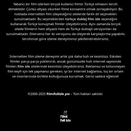
Yabancı bir film izlerken birçok kullanıcı filmin Türkçe olmasını tercih
etmektedir. Çünkü altyazı okurken filme konsantre olmak zorlaşabiliyor. Bu
noktada internetten film izleyeceğiniz sitelerde farklı dil seçenekleri
sunulmaktadır. Bu seçeneklerden
türkçe dublaj film izle
seçeneğini
kullanarak Türkçe konuşmalı filmler izleyebilirsiniz. Aynı zamanda birçok
sitede filmlerin hem altyazılı hem de Türkçe dublajlı versiyonları da
sunulmaktadır. Dilerseniz her iki versiyonu da izleyerek karşılaştırma yapabilir,
tercihinize göre izleme deneyiminizi şekillendirebilirsiniz.
İnternetten film izleme deneyimi artık çok daha hızlı ve kesintisiz. Eskiden
filmler parça parça yüklenirdi, ancak günümüzde hızlı internet sayesinde
filmleri
film izle
sitelerinde kesintisiz izleyebilirsiniz. Reklamsız ve bölünmeyen
film keyfi için tek yapmanız gereken; iyi bir internet bağlantısı, loş bir ortam
ve mısırlarınızla birlikte koltuğunuza kurulmak. Gerisi sadece eğlence!
©2000-2025
filmifullizle.pw
– Tüm hakları saklıdır.