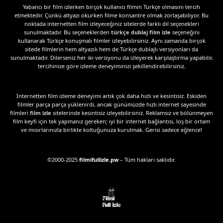
Yabancı bir film izlerken birçok kullanıcı filmin Türkçe olmasını tercih
etmektedir. Çünkü altyazı okurken filme konsantre olmak zorlaşabiliyor. Bu
noktada internetten film izleyeceğiniz sitelerde farklı dil seçenekleri
sunulmaktadır. Bu seçeneklerden
türkçe dublaj film izle
seçeneğini
kullanarak Türkçe konuşmalı filmler izleyebilirsiniz. Aynı zamanda birçok
sitede filmlerin hem altyazılı hem de Türkçe dublajlı versiyonları da
sunulmaktadır. Dilerseniz her iki versiyonu da izleyerek karşılaştırma yapabilir,
tercihinize göre izleme deneyiminizi şekillendirebilirsiniz.
İnternetten film izleme deneyimi artık çok daha hızlı ve kesintisiz. Eskiden
filmler parça parça yüklenirdi, ancak günümüzde hızlı internet sayesinde
filmleri
film izle
sitelerinde kesintisiz izleyebilirsiniz. Reklamsız ve bölünmeyen
film keyfi için tek yapmanız gereken; iyi bir internet bağlantısı, loş bir ortam
ve mısırlarınızla birlikte koltuğunuza kurulmak. Gerisi sadece eğlence!
©2000-2025
filmifullizle.pw
– Tüm hakları saklıdır.