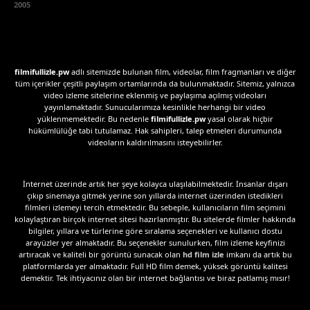
2005
filmifullizle.pw
adlı sitemizde bulunan film, videolar, film fragmanları ve diğer
tüm içerikler çeşitli paylaşım ortamlarında da bulunmaktadır. Sitemiz, yalnızca
video izleme sitelerine eklenmiş ve paylaşıma açılmış videoları
yayınlamaktadır. Sunucularımıza kesinlikle herhangi bir video
yüklenmemektedir. Bu nedenle
filmifullizle.pw
yasal olarak hiçbir
hükümlülüğe tabi tutulamaz. Hak sahipleri, talep etmeleri durumunda
videoların kaldırılmasını isteyebilirler.
İnternet üzerinde artık her şeye kolayca ulaşılabilmektedir. İnsanlar dışarı
çıkıp sinemaya gitmek yerine son yıllarda internet üzerinden istedikleri
filmleri izlemeyi tercih etmektedir. Bu sebeple, kullanıcıların film seçimini
kolaylaştıran birçok internet sitesi hazırlanmıştır. Bu sitelerde filmler hakkında
bilgiler, yıllara ve türlerine göre sıralama seçenekleri ve kullanıcı dostu
arayüzler yer almaktadır. Bu seçenekler sunulurken, film izleme keyfinizi
artıracak ve kaliteli bir görüntü sunacak olan
hd film izle
imkanı da artık bu
platformlarda yer almaktadır. Full HD film demek, yüksek görüntü kalitesi
demektir. Tek ihtiyacınız olan bir internet bağlantısı ve biraz patlamış mısır!