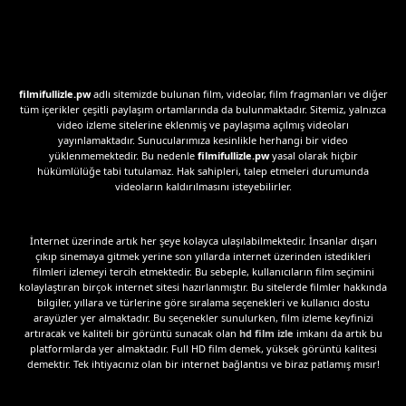
filmifullizle.pw
adlı sitemizde bulunan film, videolar, film fragmanları ve diğer
tüm içerikler çeşitli paylaşım ortamlarında da bulunmaktadır. Sitemiz, yalnızca
video izleme sitelerine eklenmiş ve paylaşıma açılmış videoları
yayınlamaktadır. Sunucularımıza kesinlikle herhangi bir video
yüklenmemektedir. Bu nedenle
filmifullizle.pw
yasal olarak hiçbir
hükümlülüğe tabi tutulamaz. Hak sahipleri, talep etmeleri durumunda
videoların kaldırılmasını isteyebilirler.
İnternet üzerinde artık her şeye kolayca ulaşılabilmektedir. İnsanlar dışarı
çıkıp sinemaya gitmek yerine son yıllarda internet üzerinden istedikleri
filmleri izlemeyi tercih etmektedir. Bu sebeple, kullanıcıların film seçimini
kolaylaştıran birçok internet sitesi hazırlanmıştır. Bu sitelerde filmler hakkında
bilgiler, yıllara ve türlerine göre sıralama seçenekleri ve kullanıcı dostu
arayüzler yer almaktadır. Bu seçenekler sunulurken, film izleme keyfinizi
artıracak ve kaliteli bir görüntü sunacak olan
hd film izle
imkanı da artık bu
platformlarda yer almaktadır. Full HD film demek, yüksek görüntü kalitesi
demektir. Tek ihtiyacınız olan bir internet bağlantısı ve biraz patlamış mısır!