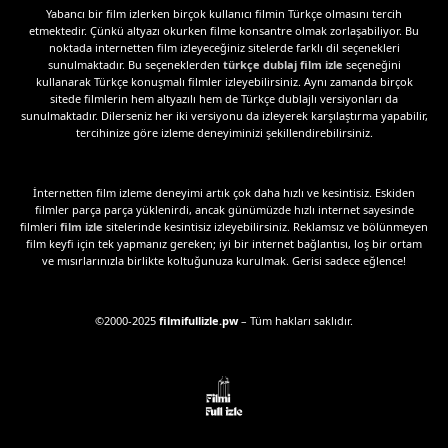
Yabancı bir film izlerken birçok kullanıcı filmin Türkçe olmasını tercih
etmektedir. Çünkü altyazı okurken filme konsantre olmak zorlaşabiliyor. Bu
noktada internetten film izleyeceğiniz sitelerde farklı dil seçenekleri
sunulmaktadır. Bu seçeneklerden
türkçe dublaj film izle
seçeneğini
kullanarak Türkçe konuşmalı filmler izleyebilirsiniz. Aynı zamanda birçok
sitede filmlerin hem altyazılı hem de Türkçe dublajlı versiyonları da
sunulmaktadır. Dilerseniz her iki versiyonu da izleyerek karşılaştırma yapabilir,
tercihinize göre izleme deneyiminizi şekillendirebilirsiniz.
İnternetten film izleme deneyimi artık çok daha hızlı ve kesintisiz. Eskiden
filmler parça parça yüklenirdi, ancak günümüzde hızlı internet sayesinde
filmleri
film izle
sitelerinde kesintisiz izleyebilirsiniz. Reklamsız ve bölünmeyen
film keyfi için tek yapmanız gereken; iyi bir internet bağlantısı, loş bir ortam
ve mısırlarınızla birlikte koltuğunuza kurulmak. Gerisi sadece eğlence!
©2000-2025
filmifullizle.pw
– Tüm hakları saklıdır.